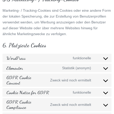
Marketing- / Tracking-Cookies sind Cookies oder eine andere Form
der lokalen Speicherung, die zur Erstellung von Benutzerprofilen
verwendet werden, um Werbung anzuzeigen oder den Benutzer
auf dieser Website oder über mehrere Websites hinweg für
ähnliche Marketingzwecke zu verfolgen.
6. Platzierte Cookies
WordPress
funktionelle
Consent
to
Elementor
Statistik (anonym)
Consent
service
to
GDPR Cookie
wordpress
Zweck wird noch ermittelt
Consent
service
Consent
elementor
to
Cookie Notice for GDPR
funktionelle
service
Consent
gdpr-
to
GDPR Cookie
Zweck wird noch ermittelt
cookie-
Compliance
service
Consent
consent
cookie-
to