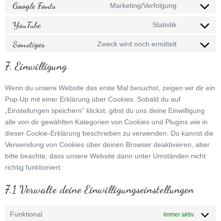
Google Fonts
Marketing/Verfolgung
notice-
service
Consent
for-
gdpr-
to
YouTube
Statistik
Consent
gdpr
cookie-
service
to
Sonstiges
compliance
Zweck wird noch ermittelt
google-
Consent
service
fonts
to
7. Einwilligung
youtube
service
sonstiges
Wenn du unsere Website das erste Mal besuchst, zeigen wir dir ein
Pop-Up mit einer Erklärung über Cookies. Sobald du auf
„Einstellungen speichern“ klickst, gibst du uns deine Einwilligung
alle von dir gewählten Kategorien von Cookies und Plugins wie in
dieser Cookie-Erklärung beschrieben zu verwenden. Du kannst die
Verwendung von Cookies über deinen Browser deaktivieren, aber
bitte beachte, dass unsere Website dann unter Umständen nicht
richtig funktioniert.
7.1 Verwalte deine Einwilligungseinstellungen
Funktional
Immer aktiv