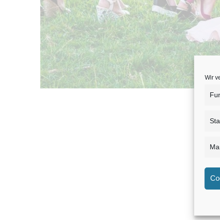
Wir v
Fun
Sta
Mar
Co