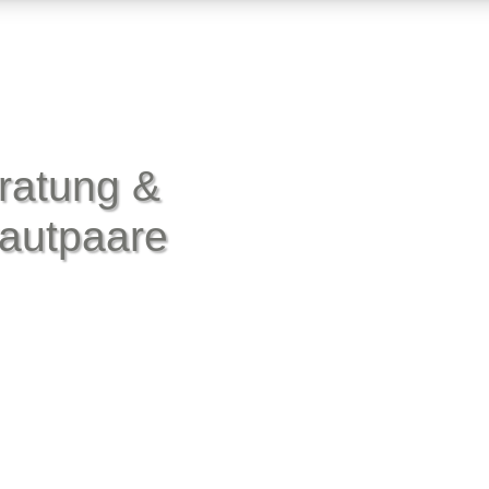
ratung &
rautpaare