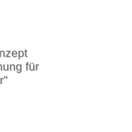
onzept
nung für
r"