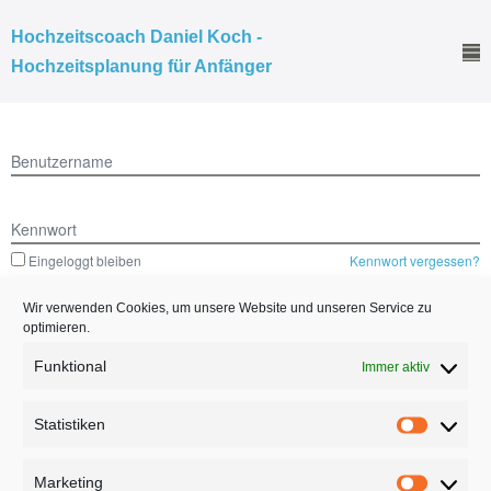
Hochzeitscoach Daniel Koch -
Hochzeitsplanung für Anfänger
Benutzername
Kennwort
Eingeloggt bleiben
Kennwort vergessen?
Wir verwenden Cookies, um unsere Website und unseren Service zu
optimieren.
Funktional
Immer aktiv
© 2026 - Hochzeitscoach Daniel Koch - Hochzeitsplanung für
Anfänger | All rights reserved
Statistiken
Powered by
Page Builder Framework
Marketing