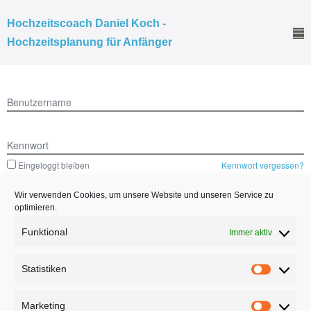
Hochzeitscoach Daniel Koch -
Hochzeitsplanung für Anfänger
Benutzername
Kennwort
Eingeloggt bleiben
Kennwort vergessen?
Wir verwenden Cookies, um unsere Website und unseren Service zu
optimieren.
Funktional
Immer aktiv
© 2026 - Hochzeitscoach Daniel Koch - Hochzeitsplanung für
Anfänger | All rights reserved
Statistiken
Powered by
Page Builder Framework
Marketing