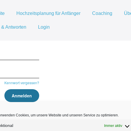
ite
Hochzeitsplanung für Anfänger
Coaching
Üb
 & Antworten
Login
Kennwort vergessen?
erwenden Cookies, um unsere Website und unseren Service zu optimieren.
ür Anfänger | All rights reserved
ktional
Immer aktiv