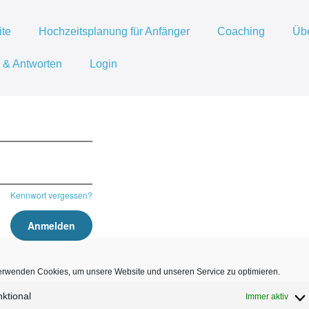
ite
Hochzeitsplanung für Anfänger
Coaching
Üb
 & Antworten
Login
Kennwort vergessen?
erwenden Cookies, um unsere Website und unseren Service zu optimieren.
ür Anfänger | All rights reserved
ktional
Immer aktiv