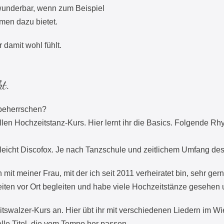
 wunderbar, wenn zum Beispiel
en dazu bietet.
r damit wohl fühlt.
t.
 beherrschen?
len Hochzeitstanz-Kurs. Hier lernt ihr die Basics. Folgende R
leicht Discofox. Je nach Tanzschule und zeitlichem Umfang des
mit meiner Frau, mit der ich seit 2011 verheiratet bin, sehr ger
eiten vor Ort begleiten und habe viele Hochzeitstänze gesehen 
tswalzer-Kurs an. Hier übt ihr mit verschiedenen Liedern im W
lle Titel, die vom Tempo her passen.