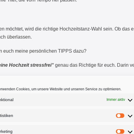
n möchtet, wird die richtige Hochzeitstanz-Wahl sein. Ob das e
uch überlassen.
en euch meine persönlichen TIPPS dazu?
ine Hochzeit stressfrei“
genau das Richtige für euch. Darin ve
das aus 10 Phasen besteht.
richtigen Hochzeits-DJ“
erwenden Cookies, um unsere Website und unseren Service zu optimieren.
r“
ktional
Immer aktiv
tistiken
keting