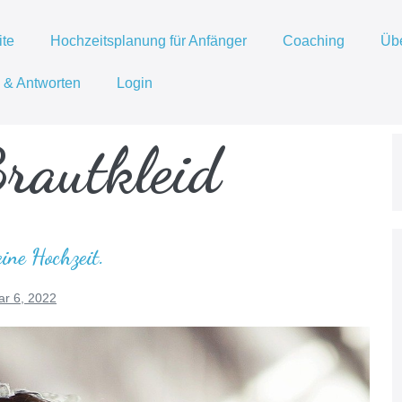
ite
Hochzeitsplanung für Anfänger
Coaching
Üb
 & Antworten
Login
rautkleid
ne Hochzeit.
ar 6, 2022