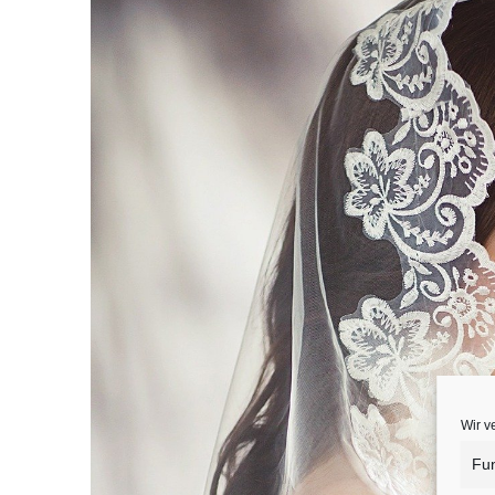
Ohne
Brautkleid
keine
Hochzeit.
Wir v
Fun