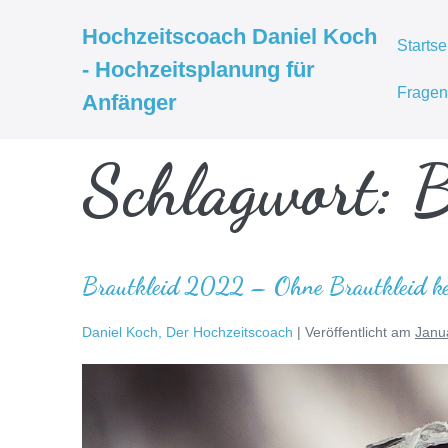
Zum
Hochzeitscoach Daniel Koch
Inhalt
Startse
- Hochzeitsplanung für
springen
Fragen
Anfänger
Schlagwort:
B
Brautkleid 2022 – Ohne Brautkleid kei
Daniel Koch, Der Hochzeitscoach
|
Veröffentlicht am
Janu
Brautkleid
2022
–