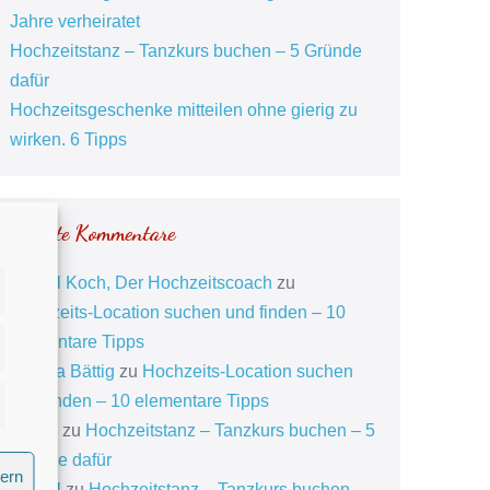
Jahre verheiratet
Hochzeitstanz – Tanzkurs buchen – 5 Gründe
dafür
Hochzeitsgeschenke mitteilen ohne gierig zu
wirken. 6 Tipps
Neueste Kommentare
Daniel Koch, Der Hochzeitscoach
zu
Hochzeits-Location suchen und finden – 10
elementare Tipps
istiken
Mischa Bättig
zu
Hochzeits-Location suchen
und finden – 10 elementare Tipps
eting
daniel
zu
Hochzeitstanz – Tanzkurs buchen – 5
Gründe dafür
hern
Daniel
zu
Hochzeitstanz – Tanzkurs buchen –