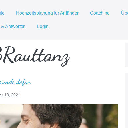
ite
Hochzeitsplanung für Anfänger
Coaching
Üb
 & Antworten
Login
Rauttanz
ründe dafür
ar 18, 2021