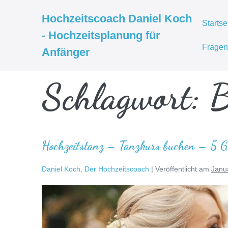
Zum
Hochzeitscoach Daniel Koch
Inhalt
Startse
- Hochzeitsplanung für
springen
Fragen
Anfänger
Schlagwort:
B
Hochzeitstanz – Tanzkurs buchen – 5 G
Daniel Koch, Der Hochzeitscoach
|
Veröffentlicht am
Janu
Hochzeitstanz
–
Tanzkurs