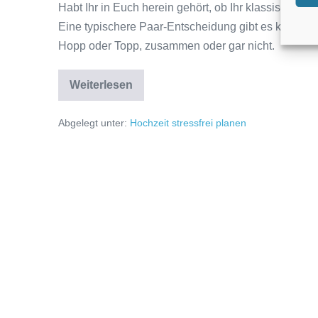
Habt Ihr in Euch herein gehört, ob Ihr klassisch 
Eine typischere Paar-Entscheidung gibt es kaum.
Hopp oder Topp, zusammen oder gar nicht.
Weiterlesen
Hochzeitstanz
–
Tanzkurs
Abgelegt unter:
Hochzeit stressfrei planen
buchen
–
5
Gründe
dafür