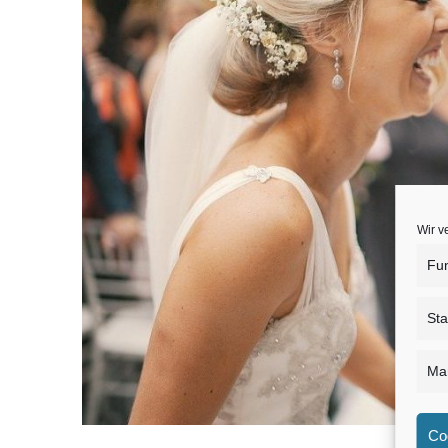
buchen
–
5
Gründe
dafür
Wir v
Fun
Sta
Mar
Co